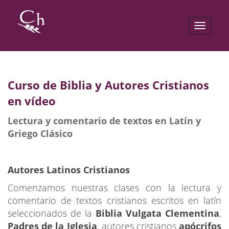
Toggle
navigat
Curso de Biblia y Autores Cristianos
en vídeo
Lectura y comentario de textos en Latín y
Griego Clásico
Autores Latinos Cristianos
Comenzamos nuestras clases con la lectura y
comentario de textos cristianos escritos en latín
seleccionados de la
Biblia Vulgata Clementina
,
Padres de la Iglesia
, autores cristianos
apócrifos