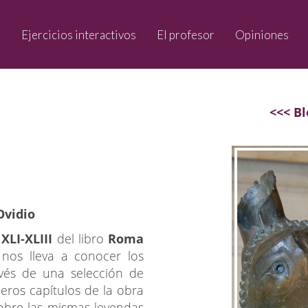
o
Ejercicios interactivos
El profesor
Opiniones
<<< Bl
Ovidio
 XLI-XLIII
del libro
Roma
nos lleva a conocer los
avés de una selección de
eros capítulos de la obra
bre las mismas leyendas