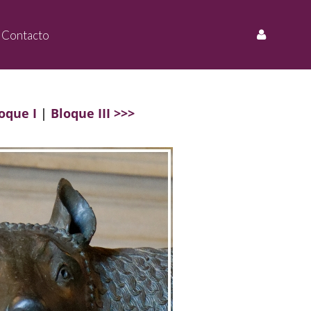
Contacto
oque I
|
Bloque III >>>