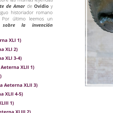
te de Amar
de
Ovidio
y
iguo historiador romano
. Por último leemos un
 sobre la invención
rna XLI 1)
a XLI 2)
 XLI 3-4)
Aeterna XLII 1)
)
 Aeterna XLII 3)
 XLII 4-5)
III 1)
terna XLIII 2)