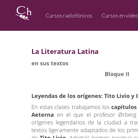
Cursos radiofónicos
Cursos en víde
La Literatura Latina
en sus textos
Bloque II
Leyendas de los orígenes: Tito Livio y 
En estas clases trabajamos los
capítulos
Aeterna
en el que el profesor Ørberg 
orígenes legendarios de la ciudad a tr
textos ligeramente adaptados de los prim
de
Tito Livio.
Además leemos poemas so