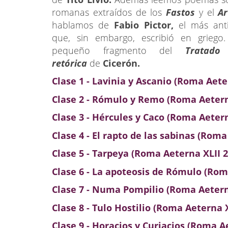
romanas extraídos de los
Fastos
y el
Ar
hablamos de
Fabio Pictor,
el más ant
que, sin embargo, escribió en griego
pequeño fragmento del
Tratado
retórica
de
Cicerón.
Clase 1 - Lavinia y Ascanio (Roma Aete
Clase 2 -
Rómulo y Remo
(Roma Aetern
Clase 3 -
Hércules y Caco
(Roma Aeterna
Clase 4 - El r
apto de las sabinas
(Roma 
Clase 5 -
Tarpeya
(Roma Aeterna XLII 2
Clase 6 - La apoteosis
de Rómulo
(Roma
Clase 7 -
Numa Pompilio
(Roma Aeterna
Clase 8 -
Tulo Hostilio
(Roma Aeterna XL
Clase 9 -
Horacios y Curiacios
(Roma Ae