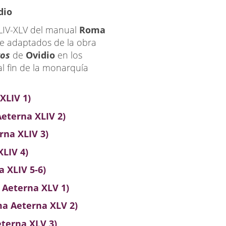
dio
XLIV-XLV del manual
Roma
e adaptados de la obra
tos
de
Ovidio
en los
al fin de la monarquía
XLIV 1)
Aeterna XLIV 2)
rna XLIV 3)
XLIV 4)
a XLIV 5-6)
a Aeterna XLV 1)
oma Aeterna XLV 2)
eterna XLV 3)